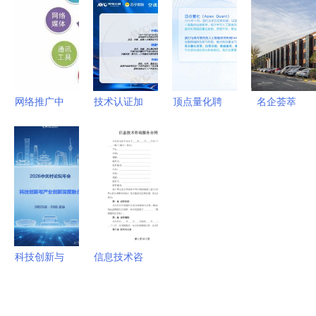
能行业转型
盟与信息技
服务管理中
术咨询服务
的应用场景
的价值重构
分析 ——
以工保科技
信息技术咨
网络推广中
技术认证加
顶点量化聘
名企荟萃
询为视角
需获取哪些
持，硬核实
请资深金融
共建“新两
外部数据及
力点燃夏日
专家担任顾
园”典范的
Excel支持
清凉 追觅
问 夯实合
信息技术咨
哪些外部数
双机械臂空
规发展根基
询服务实践
据源
调X30焕新
（2024年
首选
12月测评）
科技创新与
信息技术咨
产业创新深
询服务合同
度融合
范本